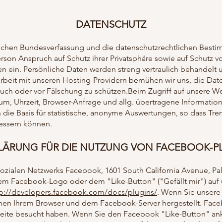
DATENSCHUTZ
erischen Bundesverfassung und die datenschutzrechtlichen Be
rson Anspruch auf Schutz ihrer Privatsphäre sowie auf Schutz v
 ein. Persönliche Daten werden streng vertraulich behandelt u
beit mit unseren Hosting-Providern bemühen wir uns, die Dat
rauch oder vor Fälschung zu schützen.Beim Zugriff auf unsere 
tum, Uhrzeit, Browser-Anfrage und allg. übertragene Informatio
die Basis für statistische, anonyme Auswertungen, so dass Tre
essern können.
ÄRUNG FÜR DIE NUTZUNG VON FACEBOOK-PLUGI
sozialen Netzwerks Facebook, 1601 South California Avenue, Pal
m Facebook-Logo oder dem "Like-Button" ("Gefällt mir") auf un
tp://developers.facebook.com/docs/plugins/
. Wenn Sie unsere
chen Ihrem Browser und dem Facebook-Server hergestellt. Faceb
 Seite besucht haben. Wenn Sie den Facebook "Like-Button" an