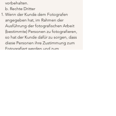
vorbehalten.
b. Rechte Dritter
Wenn der Kunde dem Fotografen
angegeben hat, im Rahmen der
Ausführung der fotografischen Arbeit
(bestimmte) Personen zu fotografieren,
so hat der Kunde dafür zu sorgen, dass
diese Personen ihre Zustimmung zum
Fotografiert werden und zum
nachfolgenden Gebrauch der
fotografischen Arbeit im Rahmen des
Vertragszweckes gegeben haben.
Wenn der Kunde dem Fotografen
Gegenstände und/oder Gerätschaften
übergeben oder ihm bestimmte Orte
angegeben hat, die im Rahmen der
fotografischen Arbeit fotografiert
werden sollen, hat der Kunde dafür zu
sorgen, dass kein Recht Dritter der
Erstellung der fotografischen Arbeit